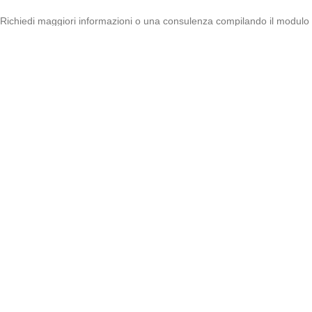
Richiedi maggiori informazioni o una consulenza compilando il modulo
sottostante.
Nome
*
Cognome
*
Email
*
Recapito telefonico
*